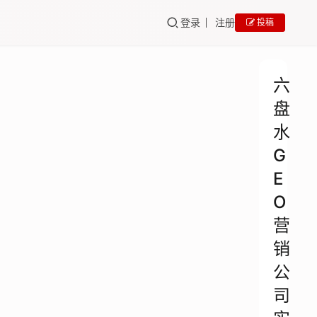
登录
注册
投稿
六
盘
水
G
E
O
营
销
公
司