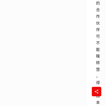
的
合
作
伙
伴
可
不
能
瞎
转
悠
，
得
看
真
本