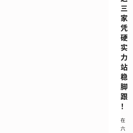
三
家
凭
硬
实
力
站
稳
脚
跟
！
在
六