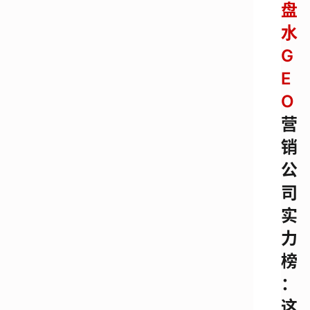
盘
水
G
E
O
营
销
公
司
实
力
榜
：
这