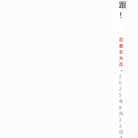
跟
！
百
墨
生
大
兵
•
2
0
2
5
年
8
月
2
3
日