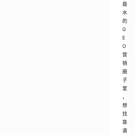
盘
水
的
G
E
O
营
销
圈
子
里
，
想
找
靠
谱