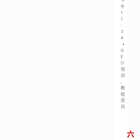
下
午
1
1
:
3
4
•
G
E
O
培
训
,
教
程
资
讯
六