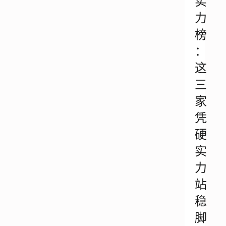
实
力
榜
：
这
三
家
凭
硬
实
力
站
稳
脚