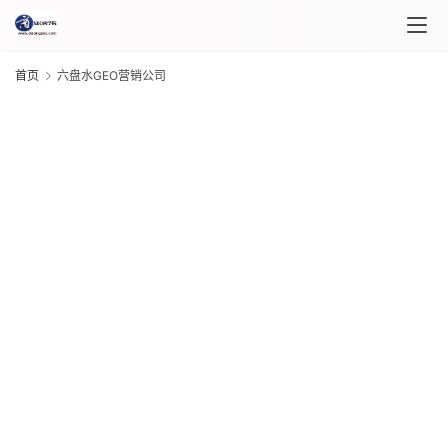
首页
六盘水GEO营销公司
首
页
课
程
介
绍
G
20
课
年 
程
月 
日
G
20
自
年 
媒
月 
日
体