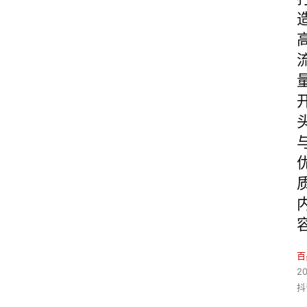
百
2
抖