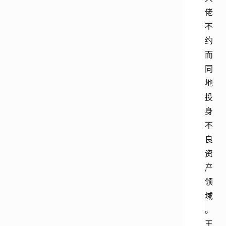
佬
不
约
而
同
地
投
身
不
良
资
产
领
域
。
王