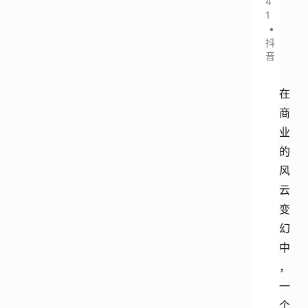
4
1
•
抖
音
在
商
业
的
风
云
变
幻
中
，
一
个