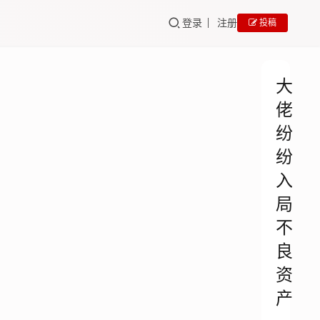
登录
注册
投稿
大
佬
纷
纷
入
局
不
良
资
产