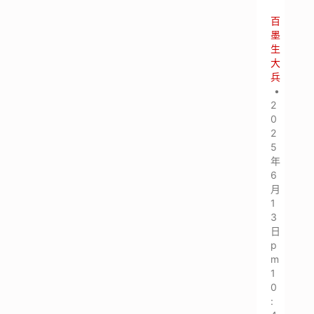
百
墨
生
大
兵
•
2
0
2
5
年
6
月
1
3
日
p
m
1
0
: