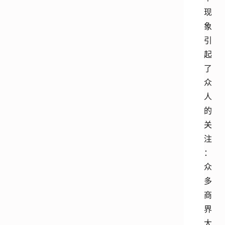
现
象
引
起
了
众
人
的
关
注
：
众
多
商
界
大