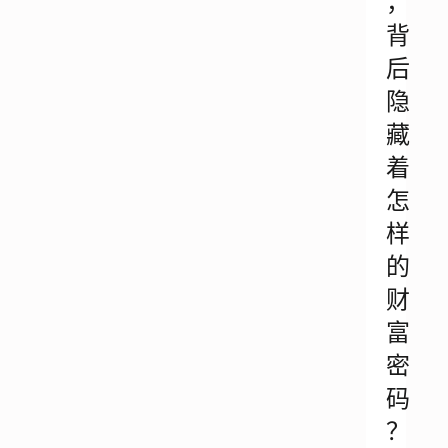
，
背
后
隐
藏
着
怎
样
的
财
富
密
码
？