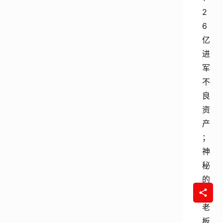
2
6
亿
进
军
不
良
资
产
；
神
秘
的
马
老
板