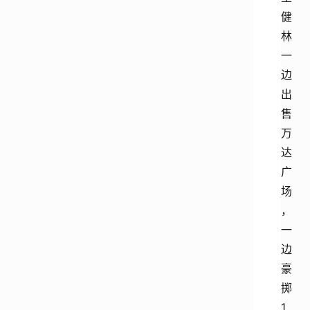
健
林
一
边
出
售
万
达
广
场
，
一
边
豪
掷
1