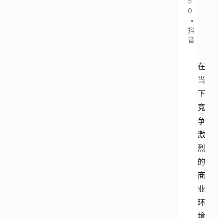
5
0
•
抖
音
在
当
下
竞
争
激
烈
的
商
业
环
境