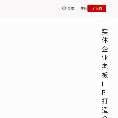
登录
注册
投稿
实
体
企
业
老
板
I
P
打
造