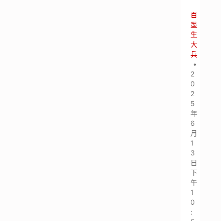
百
墨
生
大
兵
•
2
0
2
5
年
6
月
1
3
日
下
午
1
0
: