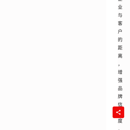
业
与
客
户
的
距
离
，
增
强
品
牌
信
任
度
，