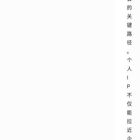
的
关
键
路
径
。
个
人
I
P
不
仅
能
拉
近
企