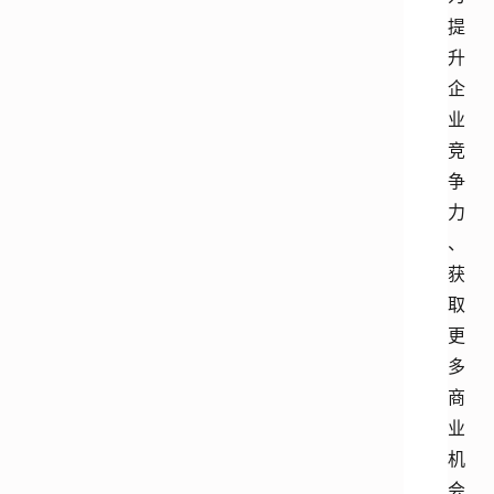
提
升
企
业
竞
争
力
、
获
取
更
多
商
业
机
会