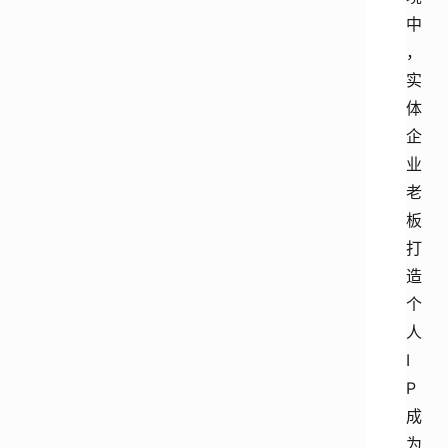
中
，
实
体
企
业
老
板
打
造
个
人
I
P
成
为