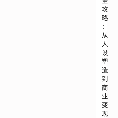
全
攻
略
：
从
人
设
塑
造
到
商
业
变
现