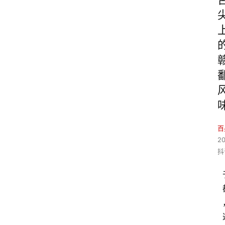
百
2
抖