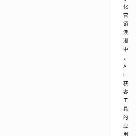
化
营
销
浪
潮
中
，
A
I
获
客
工
具
的
应
用