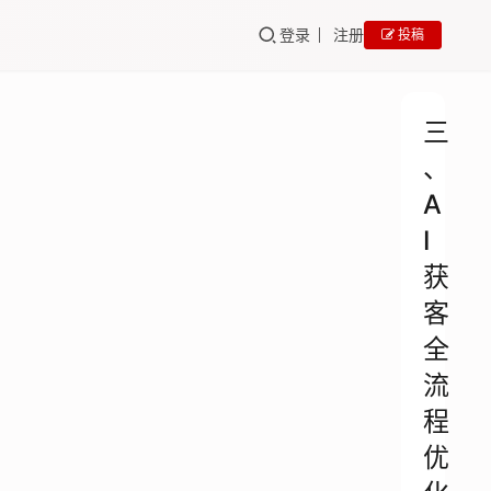
登录
注册
投稿
三
、
A
I
获
客
全
流
程
优