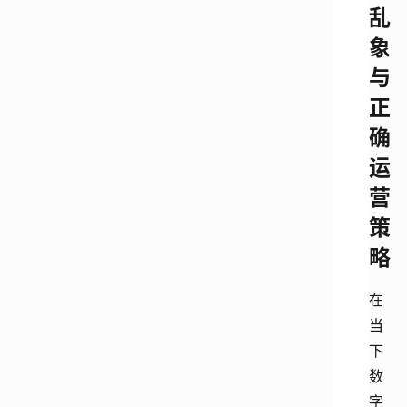
乱
象
与
正
确
运
营
策
略
在
当
下
数
字