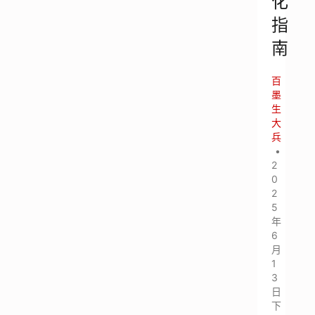
化
指
南
百
墨
生
大
兵
•
2
0
2
5
年
6
月
1
3
日
下