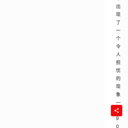
出
现
了
一
个
令
人
担
忧
的
现
象
—
—
9
0