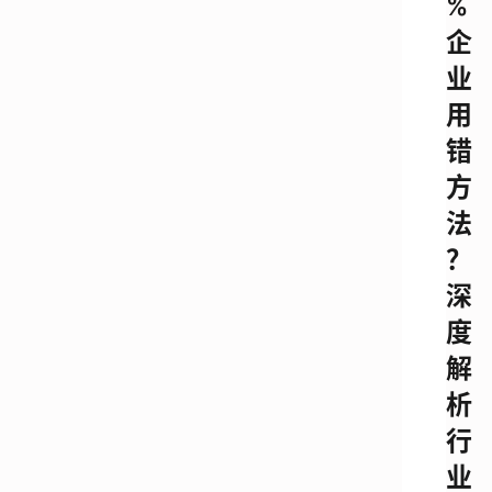
%
企
业
用
错
方
法
？
深
度
解
析
行
业