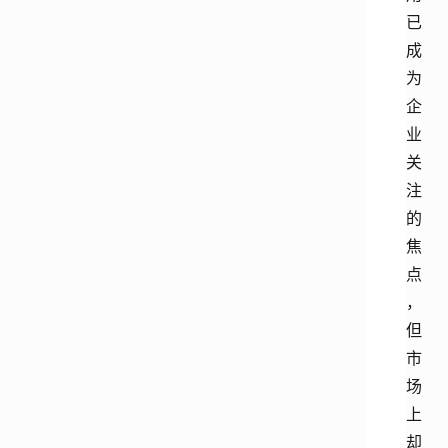
已
成
为
企
业
关
注
的
焦
点
，
但
市
场
上
却