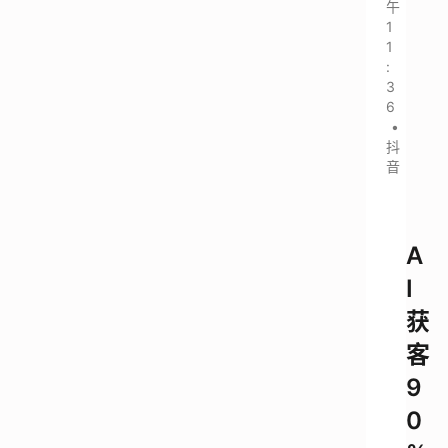
午
1
1
:
3
6
•
抖
音
A
I
获
客
9
0