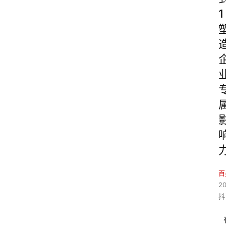
1
百
2
抖