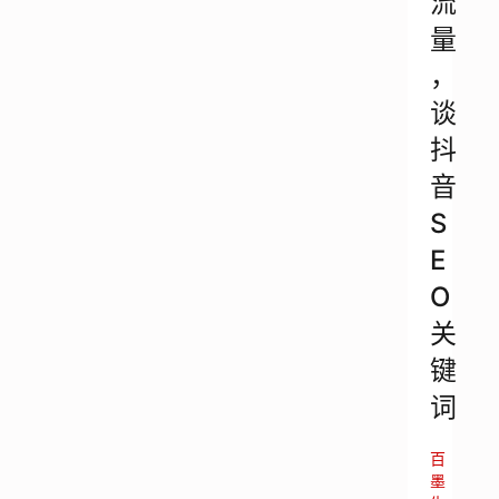
流
量
，
谈
抖
音
S
E
O
关
键
词
百
墨