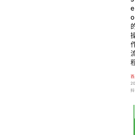
e
o
百
2
抖