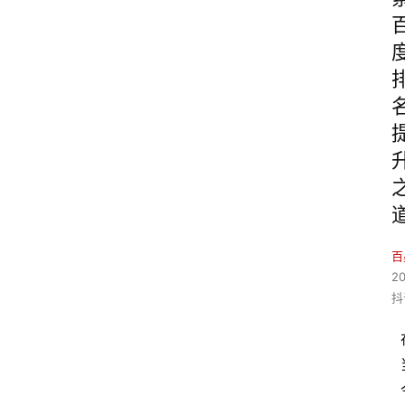
百
2
抖