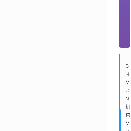
C
N 
M
C
N
机
构 
M