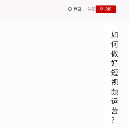
登录
注册
投稿
如
何
做
好
短
视
频
运
营
？