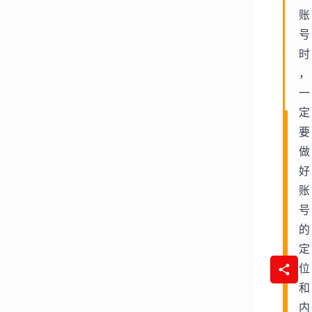
账
号
时
，
一
定
要
做
好
账
号
的
定
位
和
内