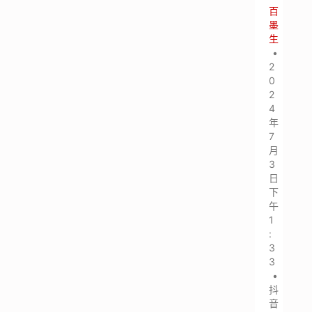
百
墨
生
•
2
0
2
4
年
7
月
3
日
下
午
1
:
3
3
•
抖
音