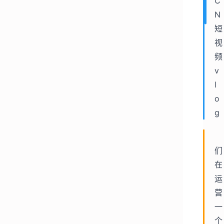
C
N 
短
视
频 
v
l
o
g
们
在
运
营
一
个