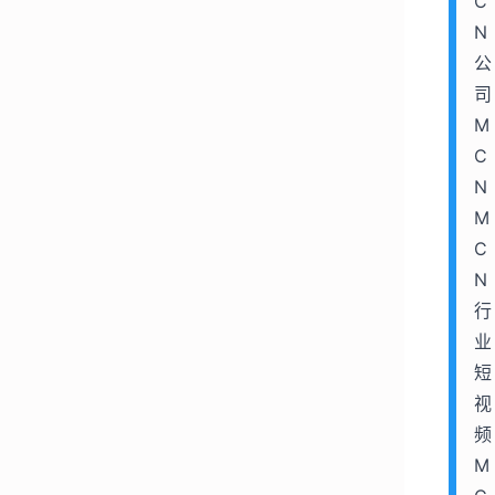
C
N
公
司 
M
C
N 
M
C
N
行
业 
短
视
频
M