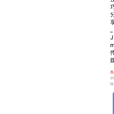
_
J
百
2
抖