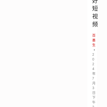
好
短
视
频
百
墨
生
•
2
0
2
4
年
7
月
3
日
下
午
2