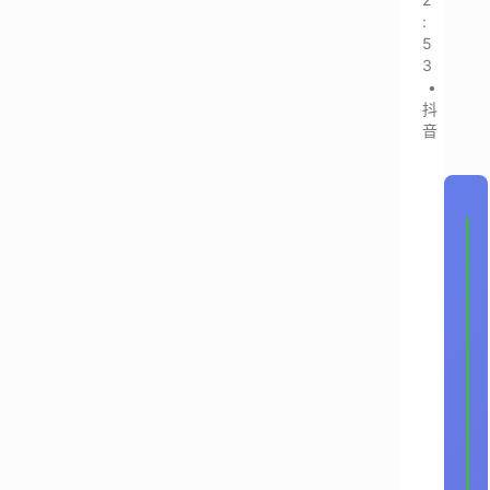
:
5
3
•
抖
音