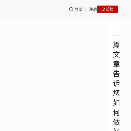
登录
注册
投稿
一
篇
文
章
告
诉
您
如
何
做