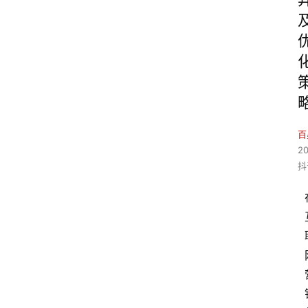
百
2
抖