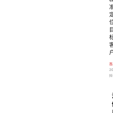
百
2
抖