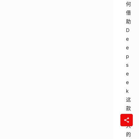
何
借
助
D
e
e
p
s
e
e
k
这
款
强
大
的