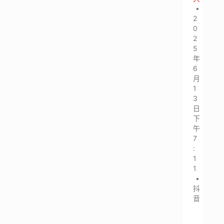
•
2
0
2
5
年
6
月
1
3
日
下
午
7
:
1
1
•
抖
音