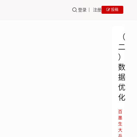
登录
注册
投稿
（
二
）
数
据
优
化
百
墨
生
大
兵