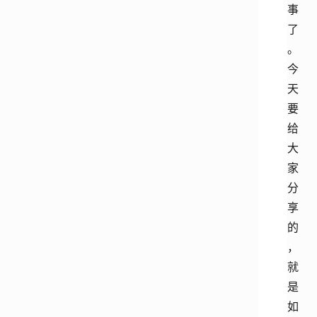
事
了
。
今
天
要
给
大
家
分
享
的
，
就
是
如