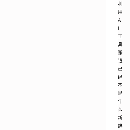
利
用
A
I
工
具
赚
钱
已
经
不
是
什
么
新
鲜