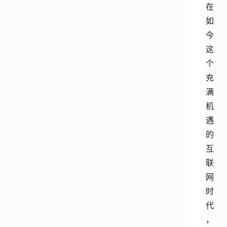
在
如
今
这
个
充
满
机
遇
的
互
联
网
时
代
，