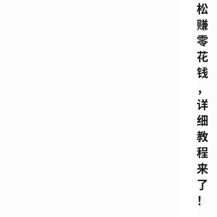
松
赚
零
花
钱
，
详
细
教
程
来
了
！