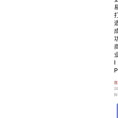
I
P
百
2
抖