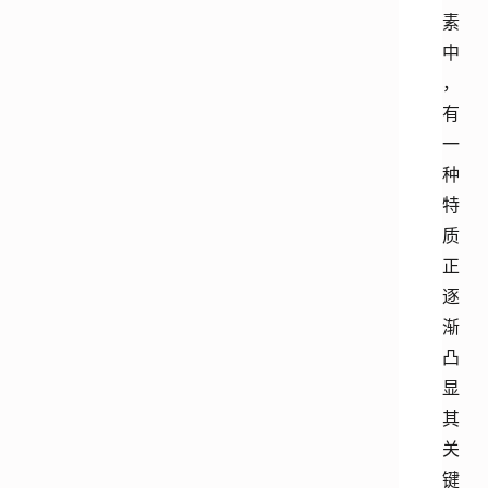
素
中
，
有
一
种
特
质
正
逐
渐
凸
显
其
关
键