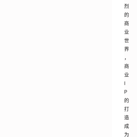
烈
的
商
业
世
界
，
商
业
I
P
的
打
造
成
为