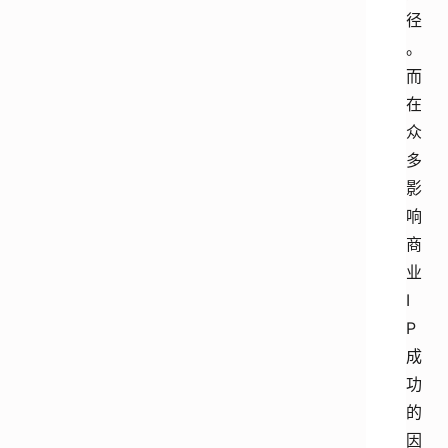
径
。
而
在
众
多
影
响
商
业
I
P
成
功
的
因