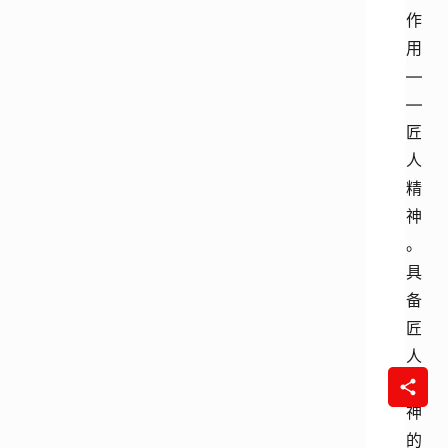
作
用
—
—
匠
人
精
神
。
具
备
匠
人
精
神
的