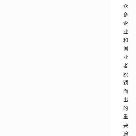
众
多
企
业
和
创
业
者
脱
颖
而
出
的
重
要
途