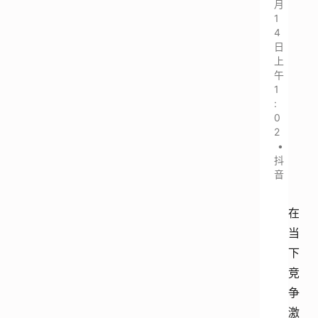
月
1
4
日
上
午
1
:
0
2
•
抖
音
在
当
下
竞
争
激