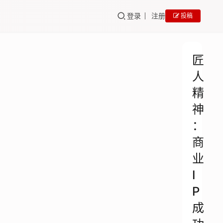
登录
注册
投稿
匠
人
精
神
：
商
业
I
P
成