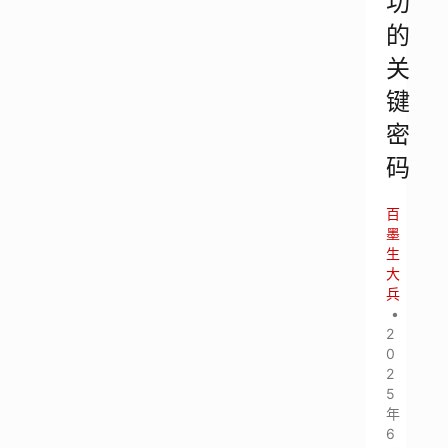
功
的
关
键
密
码
百
墨
生
大
兵
•
2
0
2
5
年
6