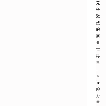
竞
争
激
烈
的
商
业
世
界
里
，
人
设
的
力
量