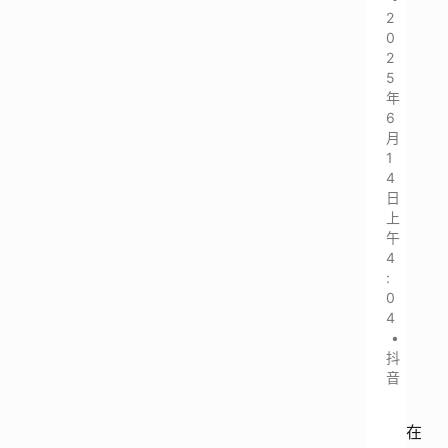
2
0
2
5
年
6
月
1
4
日
上
午
4
:
0
4
•
抖
音
在