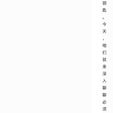
钥
匙
。
今
天
，
咱
们
就
来
深
入
聊
聊
必
须