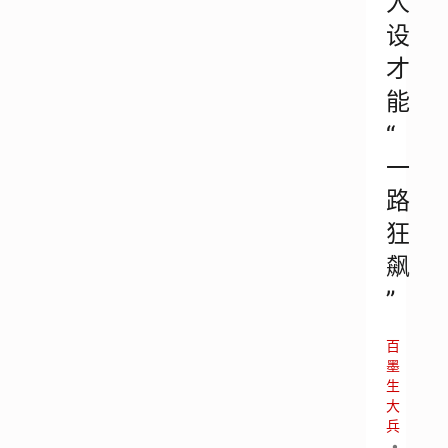
人
设
才
能
“
一
路
狂
飙
”
百
墨
生
大
兵
•