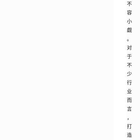
不
容
小
觑
。
对
于
不
少
行
业
而
言
，
打
造