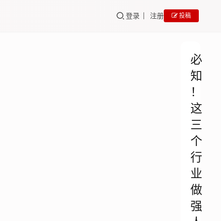
登录
注册
投稿
必
知
！
这
三
个
行
业
做
强