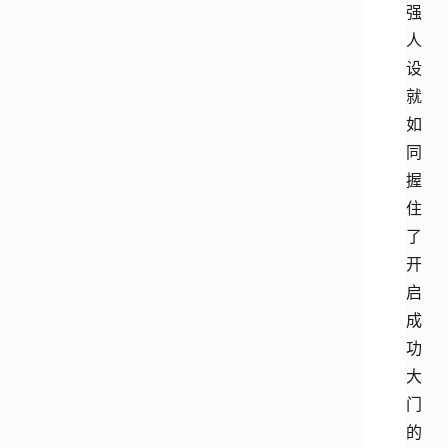
强
人
设
就
如
同
握
住
了
开
启
成
功
大
门
的