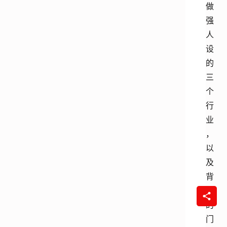
做
强
人
设
的
三
个
行
业
，
以
及
背
后
的
门