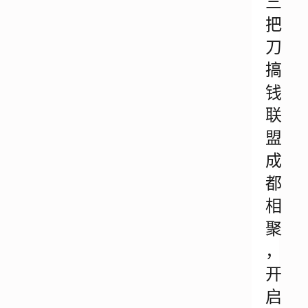
三
把
刀
搞
钱
联
盟
成
都
相
聚
，
开
启