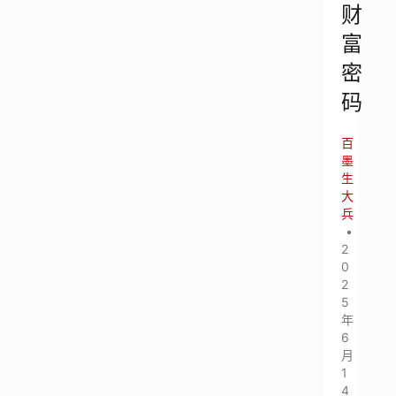
财
富
密
码
百
墨
生
大
兵
•
2
0
2
5
年
6
月
1
4