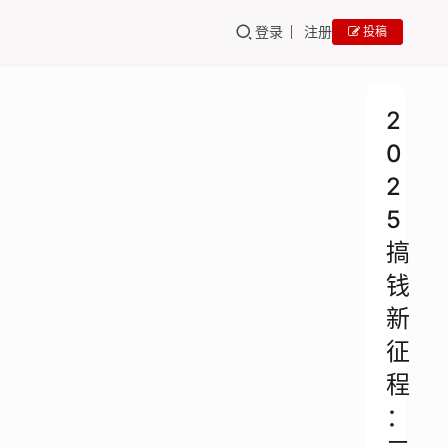
登录
注册
投稿
2
0
2
5
搞
钱
新
征
程
：