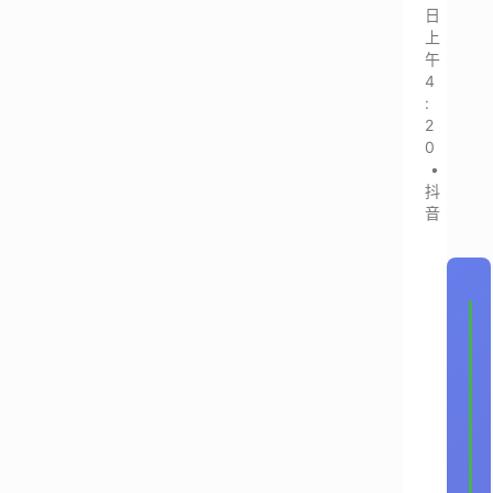
日
上
午
4
:
2
0
•
抖
音