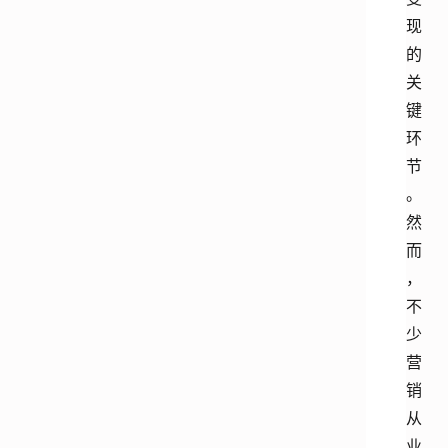
现
的
关
键
环
节
。
然
而
，
不
少
营
销
从
业