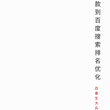
款
到
百
度
搜
索
排
名
优
化
百
墨
生
大
兵