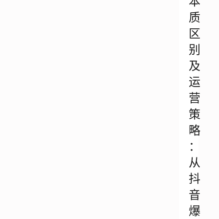
本
质
区
别
及
运
营
策
略
：
从
抖
音
爆