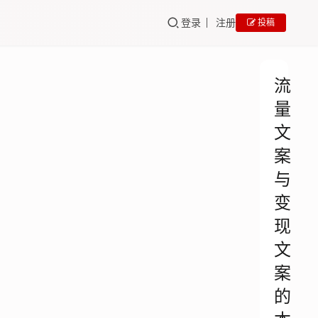
登录
注册
投稿
流
量
文
案
与
变
现
文
案
的