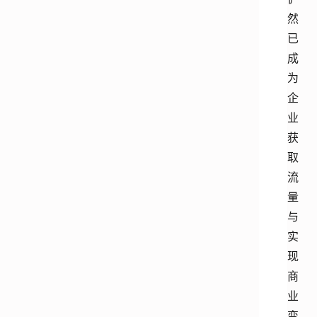
然
已
成
为
企
业
获
取
流
量
与
实
现
商
业
变