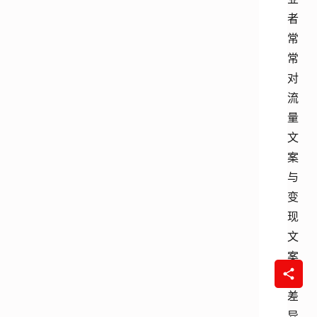
者
常
常
对
流
量
文
案
与
变
现
文
案
的
差
异