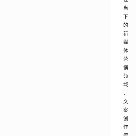
当
下
的
新
媒
体
营
销
领
域
，
文
案
创
作
俨