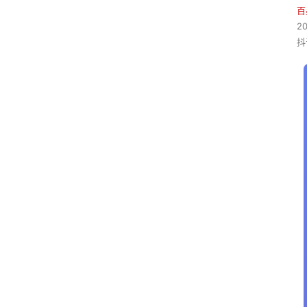
百
2
抖