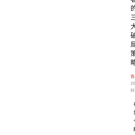
百
2
抖