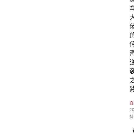
百
2
抖