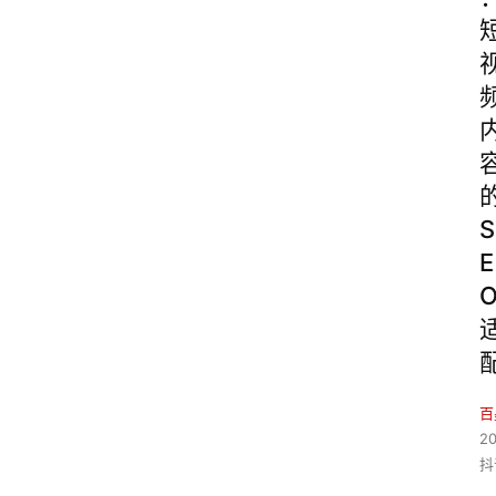
S
E
百
2
抖