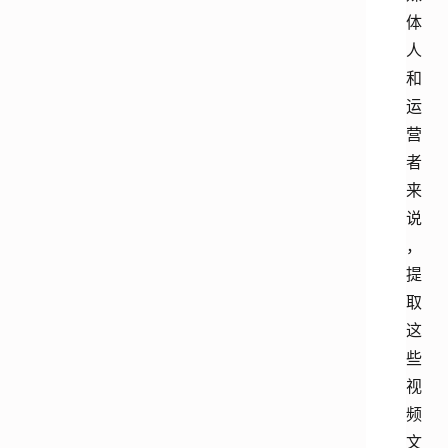
体
人
和
运
营
者
来
说
，
提
取
这
些
视
频
文