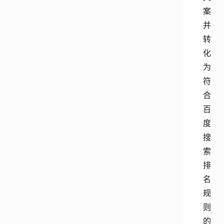
案
并
转
化
为
符
合
百
度
搜
索
排
名
规
则
的