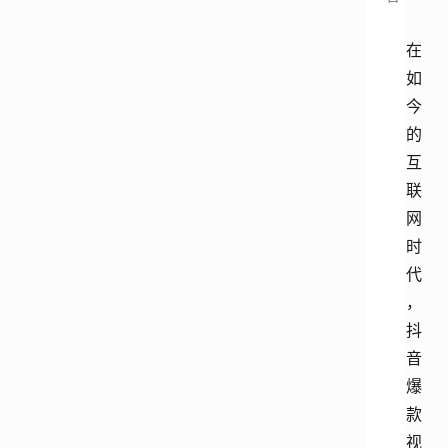
在
如
今
的
互
联
网
时
代
，
抖
音
爆
款
视