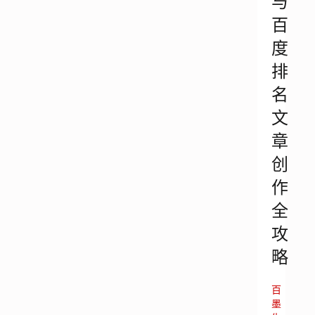
与
百
度
排
名
文
章
创
作
全
攻
略
百
墨