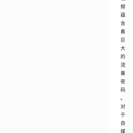
频
蕴
含
着
巨
大
的
流
量
密
码
。
对
于
自
媒