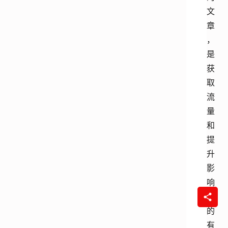
文
章
，
是
获
取
流
量
和
提
升
影
响
力
的
有