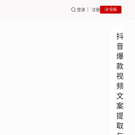
登录
注册
投稿
抖
音
爆
款
视
频
文
案
提
取