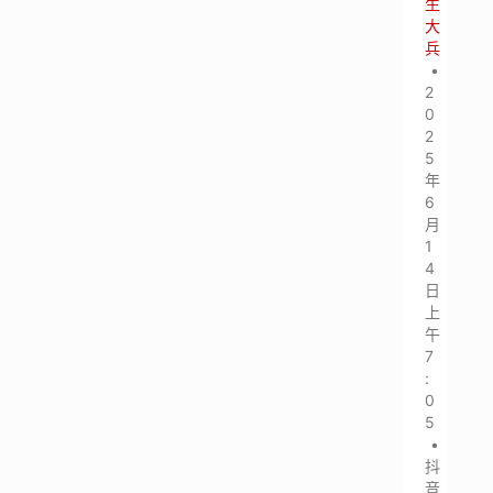
生
大
兵
•
2
0
2
5
年
6
月
1
4
日
上
午
7
:
0
5
•
抖
音